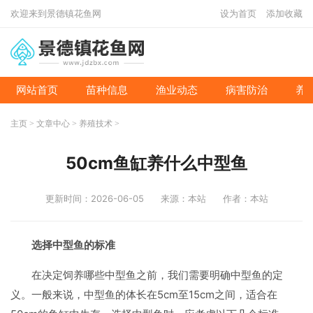
欢迎来到景德镇花鱼网
设为首页
添加收藏
网站首页
苗种信息
渔业动态
病害防治
养
主页
>
文章中心
>
养殖技术
>
50cm鱼缸养什么中型鱼
更新时间：2026-06-05
来源：本站
作者：本站
选择中型鱼的标准
在决定饲养哪些中型鱼之前，我们需要明确中型鱼的定
义。一般来说，中型鱼的体长在5cm至15cm之间，适合在