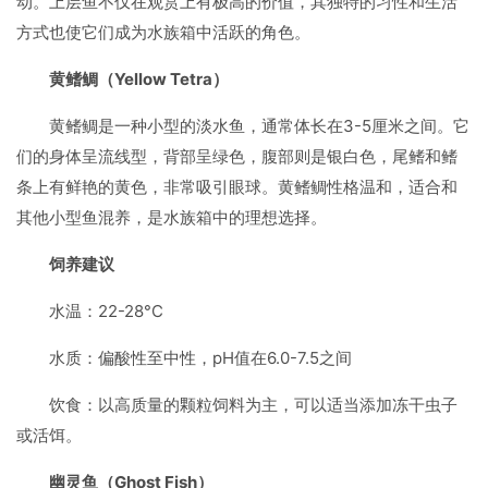
动。上层鱼不仅在观赏上有极高的价值，其独特的习性和生活
方式也使它们成为水族箱中活跃的角色。
黄鳍鲷（Yellow Tetra）
黄鳍鲷是一种小型的淡水鱼，通常体长在3-5厘米之间。它
们的身体呈流线型，背部呈绿色，腹部则是银白色，尾鳍和鳍
条上有鲜艳的黄色，非常吸引眼球。黄鳍鲷性格温和，适合和
其他小型鱼混养，是水族箱中的理想选择。
饲养建议
水温：22-28°C
水质：偏酸性至中性，pH值在6.0-7.5之间
饮食：以高质量的颗粒饲料为主，可以适当添加冻干虫子
或活饵。
幽灵鱼（Ghost Fish）