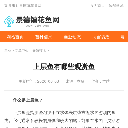
欢迎来到景德镇花鱼网
设为首页
添加收藏
网站首页
苗种信息
渔业动态
病害防治
养
主页
>
文章中心
>
养殖技术
>
上层鱼有哪些观赏鱼
更新时间：2026-06-03
来源：本站
作者：本站
什么是上层鱼？
上层鱼是指那些习惯于在水体表层或靠近水面游动的鱼
类。它们通常有较长的身体和较大的鳍，能够在水面上灵活游