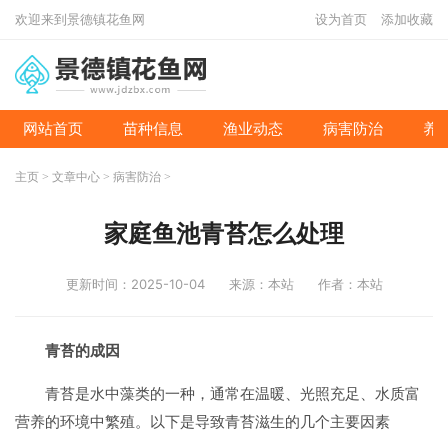
欢迎来到景德镇花鱼网
设为首页
添加收藏
网站首页
苗种信息
渔业动态
病害防治
养
主页
>
文章中心
>
病害防治
>
家庭鱼池青苔怎么处理
更新时间：2025-10-04
来源：本站
作者：本站
青苔的成因
青苔是水中藻类的一种，通常在温暖、光照充足、水质富
营养的环境中繁殖。以下是导致青苔滋生的几个主要因素