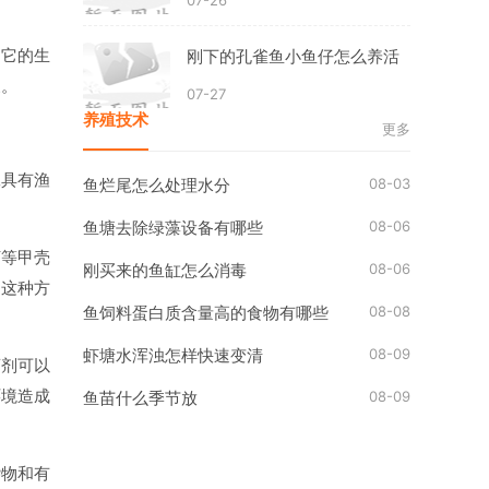
07-26
。它的生
刚下的孔雀鱼小鱼仔怎么养活
象。
07-27
养殖技术
更多
工具有渔
08-03
鱼烂尾怎么处理水分
08-06
鱼塘去除绿藻设备有哪些
虾等甲壳
08-06
刚买来的鱼缸怎么消毒
。这种方
08-08
鱼饲料蛋白质含量高的食物有哪些
08-09
虾塘水浑浊怎样快速变清
药剂可以
环境造成
08-09
鱼苗什么季节放
杂物和有