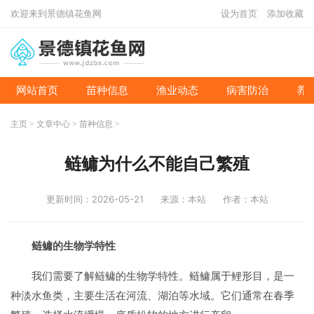
欢迎来到景德镇花鱼网
设为首页
添加收藏
网站首页
苗种信息
渔业动态
病害防治
养
主页
>
文章中心
>
苗种信息
>
鲢鳙为什么不能自己繁殖
更新时间：2026-05-21
来源：本站
作者：本站
鲢鳙的生物学特性
我们需要了解鲢鳙的生物学特性。鲢鳙属于鲤形目，是一
种淡水鱼类，主要生活在河流、湖泊等水域。它们通常在春季